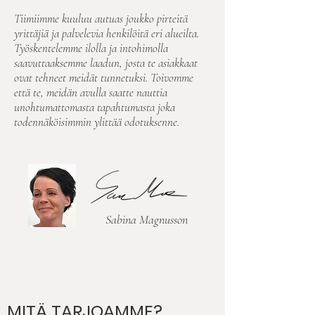
Tiimiimme kuuluu autuas joukko pirteitä
yrittäjiä ja palvelevia henkilöitä eri alueilta.
Työskentelemme ilolla ja intohimolla
saavuttaaksemme laadun, josta te asiakkaat
ovat tehneet meidät tunnetuksi. Toivomme
että te, meidän avulla saatte nauttia
unohtumattomasta tapahtumasta joka
todennäköisimmin ylittää odotuksenne.
Sabina Magnusson
MITÄ TARJOAMME?