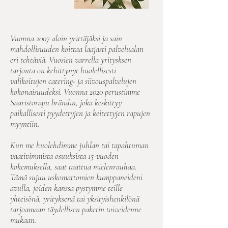
Vuonna 2007 aloin yrittäjäksi ja sain
mahdollisuuden koittaa laajasti palvelualan
eri tehtäviä. Vuosien varrella yritysksen
tarjonta on kehittynyt huolellisesti
valikoitujen catering- ja siivouspalvelujen
kokonaisuudeksi. Vuonna 2020 perustimme
Saaristorapu brändin, joka keskittyy
paikallisesti pyydettyjen ja keitettyjen rapujen
myyntiin.
Kun me huolehdimme juhlan tai tapahtuman
vaativimmista osuuksista 15-vuoden
kokemuksella, saat taattua mielenrauhaa.
Tämä sujuu uskomattomien kumppaneideni
avulla, joiden kanssa pystymme teille
yhteisönä, yrityksenä tai yksityishenkilönä
tarjoamaan täydellisen paketin toiveidenne
mukaan.