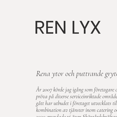
REN LYX
Rena ytor och puttrande gryt
År 2007 körde jag igång som företagare o
pröva på diverse serviceinriktade områ
gått har utbudet i företaget utvecklats t
kombination av tjänster inom catering o
2020 grundade vi även Skärgårdskräftan