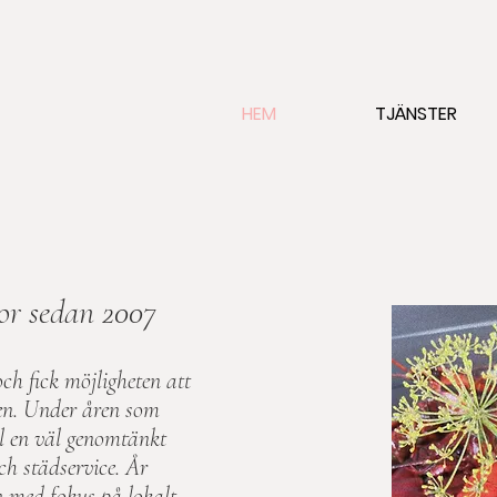
HEM
TJÄNSTER
or sedan 2007
ch fick möjligheten att
den. Under åren som
ill en väl genomtänkt
ch städservice. År
 med fokus på lokalt