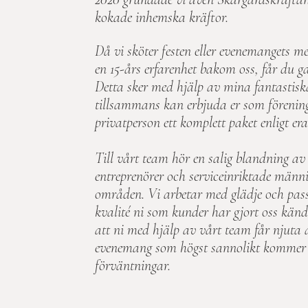
kokade inhemska kräftor.
Då vi sköter festen eller evenemangets 
en 15-års erfarenhet bakom oss, får du ga
Detta sker med hjälp av mina fantastiska
tillsammans kan erbjuda er som förening,
privatperson ett komplett paket enligt e
Till vårt team hör en salig blandning av
entreprenörer och serviceinriktade männi
områden. Vi arbetar med glädje och pass
kvalité ni som kunder har gjort oss känd
att ni med hjälp av vårt team får njuta a
evenemang som högst sannolikt kommer a
förväntningar.