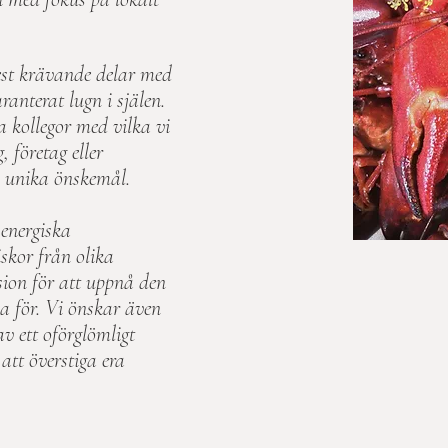
mest krävande delar med
ranterat lugn i själen.
 kollegor med vilka vi
 företag eller
ra unika önskemål.
 energiska
skor från olika
ion för att uppnå den
a för. Vi önskar även
v ett oförglömligt
tt överstiga era